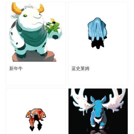
新年牛
蓝史莱姆