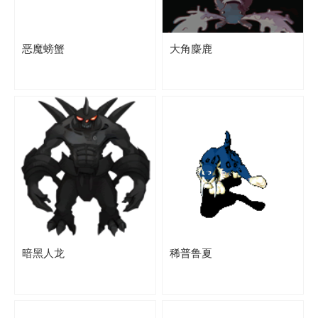
恶魔螃蟹
大角麋鹿
暗黑人龙
稀普鲁夏