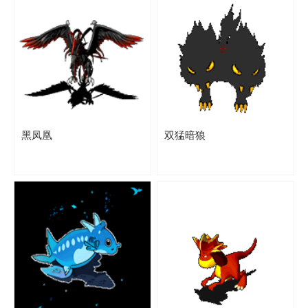
黑凤凰
双猛暗狼