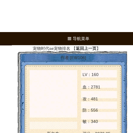
导航菜单
宠物时代se宠物排名
【
返回上一页
】
作者:[EW106]
LV：160
血：2781
攻：481
防：556
敏：340