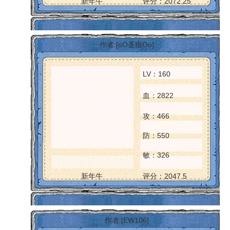
新年牛
评分：2072.25
作者:[oO圣狼Oo]
LV：160
血：2822
攻：466
防：550
敏：326
新年牛
评分：2047.5
作者:[EW106]