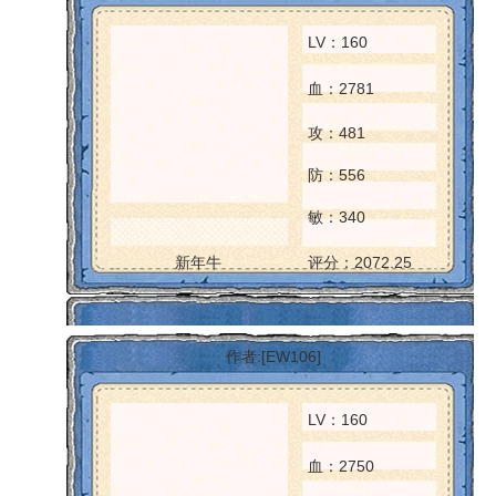
LV：160
血：2781
攻：481
防：556
敏：340
新年牛
评分：2072.25
作者:[EW106]
LV：160
血：2750