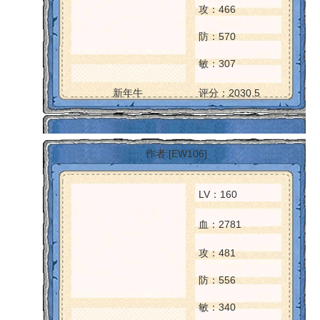
攻：466
防：570
敏：307
新年牛
评分：2030.5
作者:[EW106]
LV：160
血：2781
攻：481
防：556
敏：340