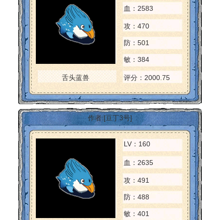
血：2583
攻：470
防：501
敏：384
舌头蓝兽
评分：2000.75
作者:[豆丁3号]
LV：160
血：2635
攻：491
防：488
敏：401