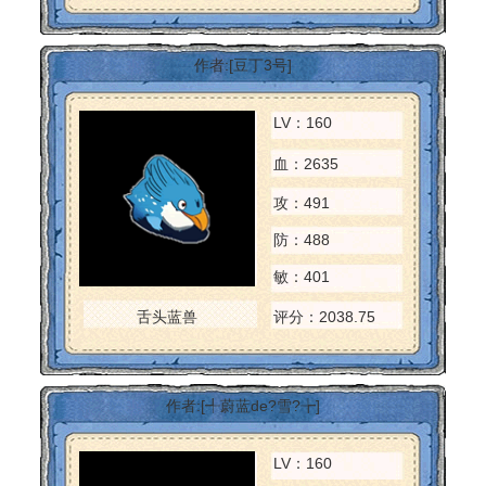
作者:[豆丁3号]
LV：160
血：2635
攻：491
防：488
敏：401
舌头蓝兽
评分：2038.75
作者:[╃蔚蓝de?雪?╆]
LV：160