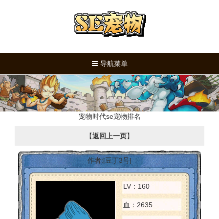
导航菜单
宠物时代se宠物排名
【
返回上一页
】
作者:[豆丁3号]
LV：160
血：2635